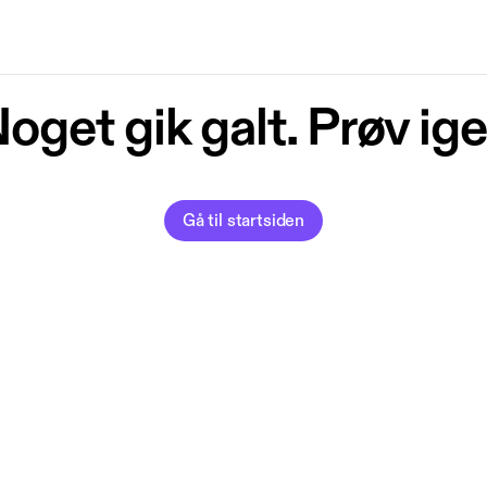
oget gik galt. Prøv ig
Gå til startsiden