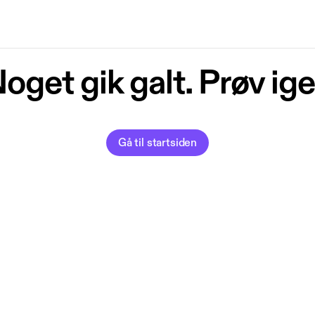
oget gik galt. Prøv ig
Gå til startsiden