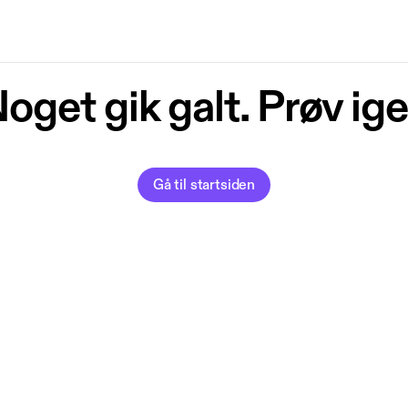
oget gik galt. Prøv ig
Gå til startsiden