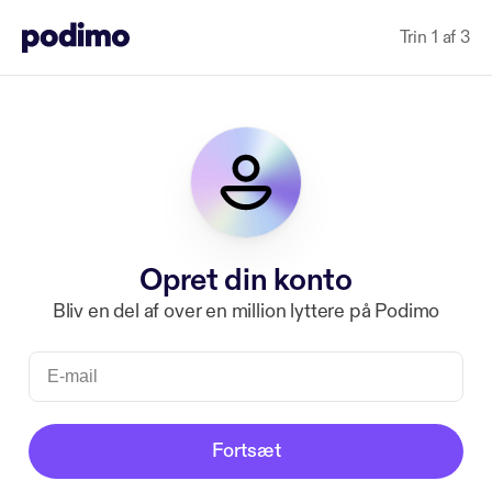
Trin 1 af 3
Opret din konto
Bliv en del af over en million lyttere på Podimo
Fortsæt