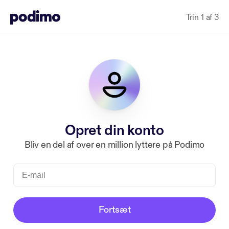
Trin 1 af 3
Opret din konto
Bliv en del af over en million lyttere på Podimo
Fortsæt