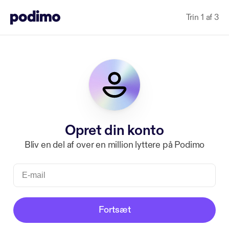
Trin 1 af 3
Opret din konto
Bliv en del af over en million lyttere på Podimo
Fortsæt