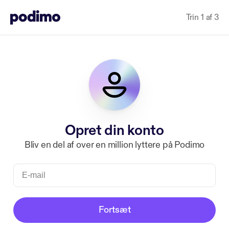
Trin 1 af 3
Opret din konto
Bliv en del af over en million lyttere på Podimo
Fortsæt