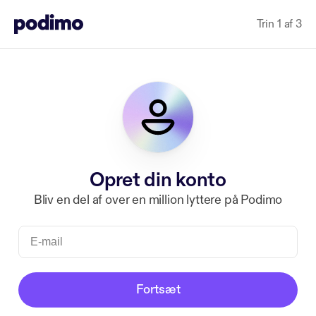
Trin 1 af 3
Opret din konto
Bliv en del af over en million lyttere på Podimo
Fortsæt