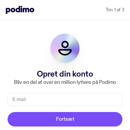
Trin 1 af 3
Opret din konto
Bliv en del af over en million lyttere på Podimo
Fortsæt