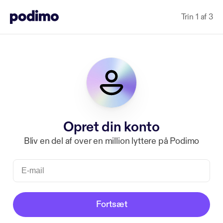
Trin 1 af 3
Opret din konto
Bliv en del af over en million lyttere på Podimo
Fortsæt