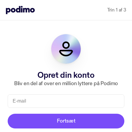
Trin 1 af 3
Opret din konto
Bliv en del af over en million lyttere på Podimo
Fortsæt