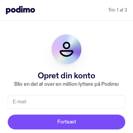
Trin 1 af 3
Opret din konto
Bliv en del af over en million lyttere på Podimo
Fortsæt