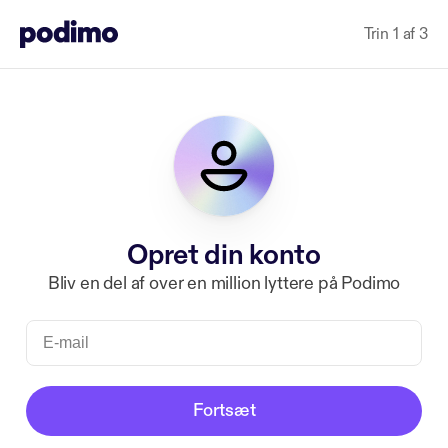
Trin 1 af 3
Opret din konto
Bliv en del af over en million lyttere på Podimo
Fortsæt