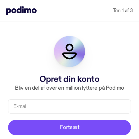
Trin 1 af 3
Opret din konto
Bliv en del af over en million lyttere på Podimo
Fortsæt