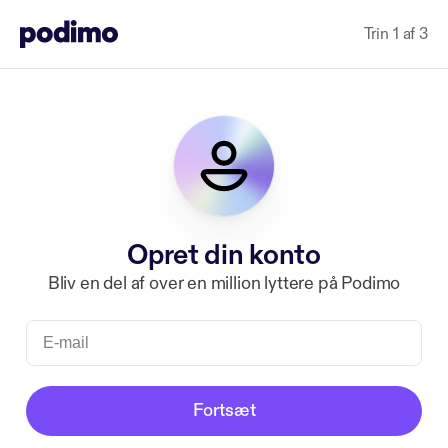
Trin 1 af 3
Opret din konto
Bliv en del af over en million lyttere på Podimo
Fortsæt