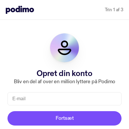
Trin 1 af 3
Opret din konto
Bliv en del af over en million lyttere på Podimo
Fortsæt