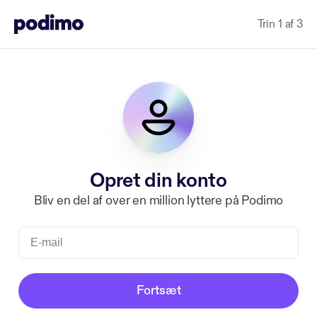
Trin 1 af 3
Opret din konto
Bliv en del af over en million lyttere på Podimo
Fortsæt