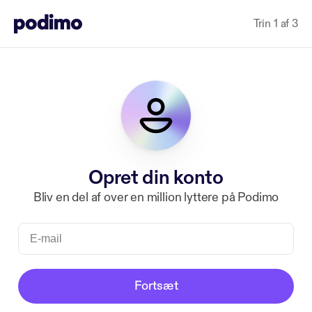
Trin 1 af 3
Opret din konto
Bliv en del af over en million lyttere på Podimo
Fortsæt