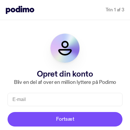
Trin 1 af 3
Opret din konto
Bliv en del af over en million lyttere på Podimo
Fortsæt