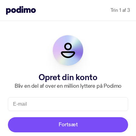
Trin 1 af 3
Opret din konto
Bliv en del af over en million lyttere på Podimo
Fortsæt