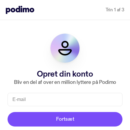
Trin 1 af 3
Opret din konto
Bliv en del af over en million lyttere på Podimo
Fortsæt