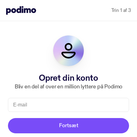
Trin 1 af 3
Opret din konto
Bliv en del af over en million lyttere på Podimo
Fortsæt