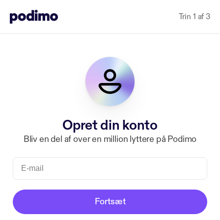
Trin 1 af 3
Opret din konto
Bliv en del af over en million lyttere på Podimo
Fortsæt