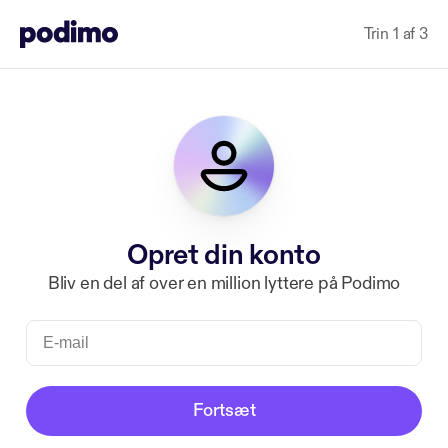
Trin 1 af 3
Opret din konto
Bliv en del af over en million lyttere på Podimo
Fortsæt