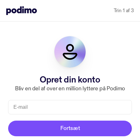
Trin 1 af 3
Opret din konto
Bliv en del af over en million lyttere på Podimo
Fortsæt