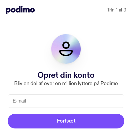
Trin 1 af 3
Opret din konto
Bliv en del af over en million lyttere på Podimo
Fortsæt